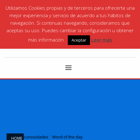
Utilizamos Cookies propias y de terceros para ofrecerte una
¡LLÁMANOS! | SANTA ANA
868 06 35 87
|
mejor experiencia y servicio de acuerdo a tus hábitos de
CARTAGENA
868 066146
navegación. Si continuas navegando, consideramos que
aceptas su uso. Puedes cambiar la configuración u obtener
más información .
Leer más
Aceptar
curiosidades
»
Word of the day
HOME