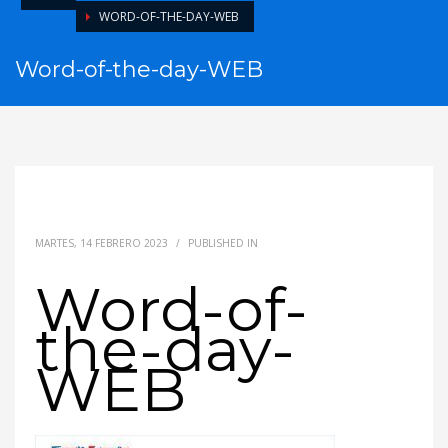
WORD-OF-THE-DAY-WEB
Word-of-the-day-WEB
MARTES, 14 FEBRERO 2023
/
PUBLISHED IN
Word-of-
the-day-
WEB