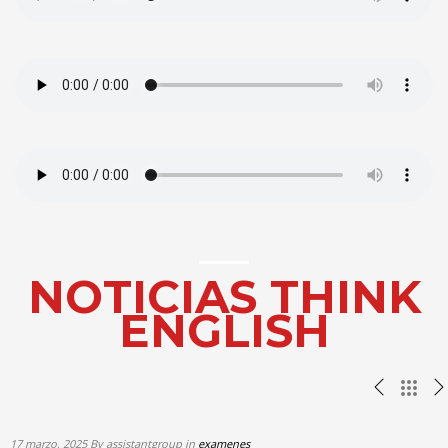
NOTICIAS THINK
ENGLISH
Read
more
+
17 marzo, 2025 By assistantgroup in
examenes