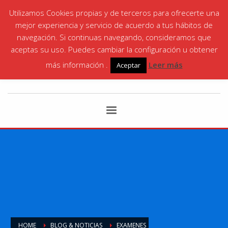
Utilizamos Cookies propias y de terceros para ofrecerte una
¡LLÁMANOS! | SANTA ANA
868 06 35 87
|
mejor experiencia y servicio de acuerdo a tus hábitos de
CARTAGENA
868 066146
navegación. Si continuas navegando, consideramos que
aceptas su uso. Puedes cambiar la configuración u obtener
más información .
Leer más
Aceptar
HOME
BLOG & NOTICIAS
EXAMENES