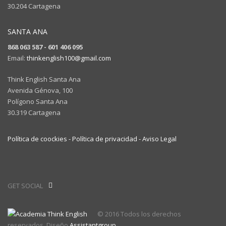
30.204 Cartagena
SANTA ANA
868 063 587 - 601 406 095
Email:
thinkenglish100@gmail.com
Think English Santa Ana
Avenida Génova, 100
Polígono Santa Ana
30.319 Cartagena
Política de coockies -
Política de privacidad -
Aviso Legal
GET SOCIAL
© 2016 Todos los derechos
reservados. Diseño
Assistantgroup
.