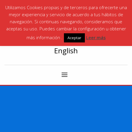
Utilizamos Cookies propias y de terceros para ofrecerte una
¡LLÁMANOS! | SANTA ANA
868 06 35 87
|
mejor experiencia y servicio de acuerdo a tus hábitos de
CARTAGENA
868 066146
navegación. Si continuas navegando, consideramos que
aceptas su uso. Puedes cambiar la configuración u obtener
más información .
Leer más
Aceptar