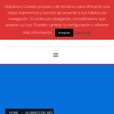
Utilizamos Cookies propias y de terceros para ofrecerte una
¡LLÁMANOS! | SANTA ANA
868 06 35 87
|
mejor experiencia y servicio de acuerdo a tus hábitos de
CARTAGENA
868 066146
navegación. Si continuas navegando, consideramos que
aceptas su uso. Puedes cambiar la configuración u obtener
más información .
Leer más
Aceptar
HOME
ALUMNOS DEL MES