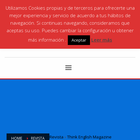
Utilizamos Cookies propias y de terceros para ofrecerte una
¡LLÁMANOS! | SANTA ANA
868 06 35 87
|
mejor experiencia y servicio de acuerdo a tus hábitos de
CARTAGENA
868 066146
navegación. Si continuas navegando, consideramos que
aceptas su uso. Puedes cambiar la configuración u obtener
más información .
Leer más
Aceptar
Revista
»
Think English Magazine
HOME
REVISTA