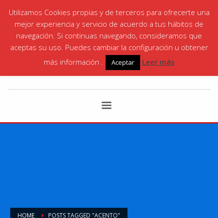
Utilizamos Cookies propias y de terceros para ofrecerte una
¡LLÁMANOS! | SANTA ANA
868 06 35 87
|
mejor experiencia y servicio de acuerdo a tus hábitos de
CARTAGENA
868 066146
navegación. Si continuas navegando, consideramos que
aceptas su uso. Puedes cambiar la configuración u obtener
más información .
Leer más
Aceptar
HOME
POSTS TAGGED "ACENTO"