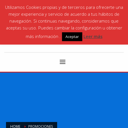
Utilizamos Cookies propias y de terceros para ofrecerte una
¡LLÁMANOS! | SANTA ANA
868 06 35 87
|
mejor experiencia y servicio de acuerdo a tus hábitos de
CARTAGENA
868 066146
navegación. Si continuas navegando, consideramos que
aceptas su uso. Puedes cambiar la configuración u obtener
más información .
Leer más
Aceptar
HOME
PROMOCIONES